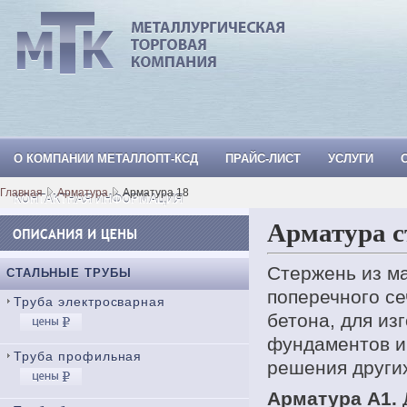
О КОМПАНИИ МЕТАЛЛОПТ-КСД
ПРАЙС-ЛИСТ
УСЛУГИ
МеталлОпт-ксд: ТРУБА СТАЛЬНАЯ, Тр
Главная
Арматура
Арматура 18
КОНТАКТНАЯ ИНФОРМАЦИЯ
Арматура с
Стержень из м
СТАЛЬНЫЕ ТРУБЫ
поперечного се
Труба электросварная
бетона, для из
фундаментов и
Труба профильная
решения других
Арматура А1.