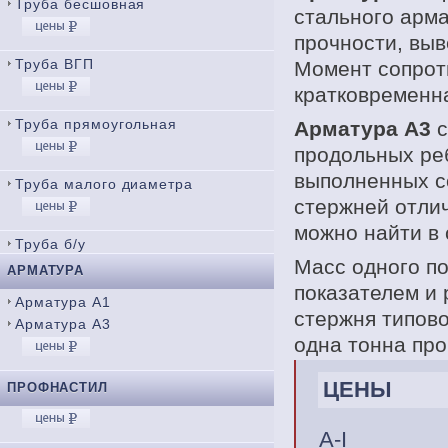
Труба бесшовная
стального арм
прочности, вы
Труба ВГП
Момент сопроти
кратковременна
Труба прямоугольная
Арматура А3
с
продольных ре
выполненных с
Труба малого диаметра
стержней отлич
можно найти в
Труба б/у
Масс одного по
АРМАТУРА
показателем и 
Арматура А1
стержня типово
Арматура А3
одна тонна про
ЦЕНЫ
ПРОФНАСТИЛ
А-I