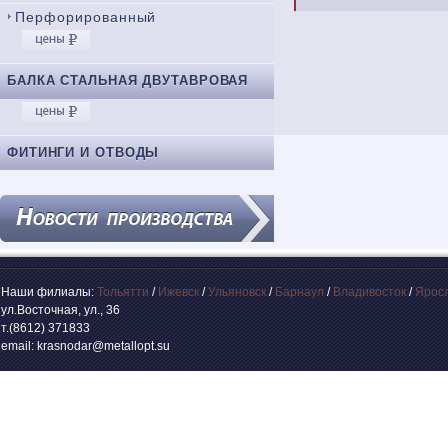
Перфорированный
БАЛКА СТАЛЬНАЯ ДВУТАВРОВАЯ
ФИТИНГИ И ОТВОДЫ
Наши филиалы:
Тольятти
/
Ижевск
/
Ульяновск
/
Барнаул
/
Владивосток
/
Ярос
ул.Восточная, ул., 36
т.(8612) 371833
email: krasnodar@metallopt.su