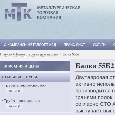
О КОМПАНИИ МЕТАЛЛОПТ-КСД
ПРАЙС-ЛИСТ
УСЛУГИ
МеталлОпт-ксд: ТРУБА СТАЛЬНАЯ, Тр
Главная
Балка стальная двутавровая
Балка 55Б2
КОНТАКТНАЯ ИНФОРМАЦИЯ
Балка 55Б2
Двутавровая ст
СТАЛЬНЫЕ ТРУБЫ
активно исполь
Труба электросварная
производится п
гранями полок,
Труба профильная
согласно СТО 
выступает выс