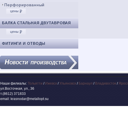
Перфорированный
БАЛКА СТАЛЬНАЯ ДВУТАВРОВАЯ
ФИТИНГИ И ОТВОДЫ
Наши филиалы:
Тольятти
/
Ижевск
/
Ульяновск
/
Барнаул
/
Владивосток
/
Ярос
ул.Восточная, ул., 36
т.(8612) 371833
email: krasnodar@metallopt.su