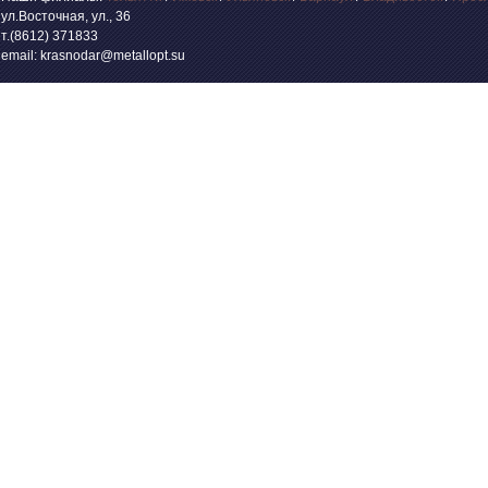
ул.Восточная, ул., 36
т.(8612) 371833
email: krasnodar@metallopt.su