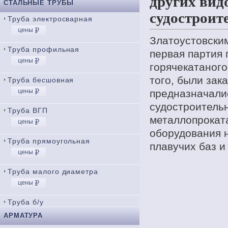
других вид
СТАЛЬНЫЕ ТРУБЫ
судостроит
Труба электросварная
Златоустовски
Труба профильная
первая партия 
горячекатаного
того, были зак
Труба бесшовная
предназначали
судостроительн
Труба ВГП
металлопроката
оборудования 
Труба прямоугольная
плавучих баз и
Труба малого диаметра
Труба б/у
АРМАТУРА