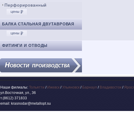
Перфорированный
БАЛКА СТАЛЬНАЯ ДВУТАВРОВАЯ
ФИТИНГИ И ОТВОДЫ
Наши филиалы:
Тольятти
/
Ижевск
/
Ульяновск
/
Барнаул
/
Владивосток
/
Ярос
ул.Восточная, ул., 36
т.(8612) 371833
email: krasnodar@metallopt.su