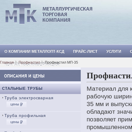
О КОМПАНИИ МЕТАЛЛОПТ-КСД
ПРАЙС-ЛИСТ
УСЛУГИ
МеталлОпт-ксд: ТРУБА СТАЛЬНАЯ, Тр
Главная
Профнастил
Профнастил МП-35
КОНТАКТНАЯ ИНФОРМАЦИЯ
Профнастил
Материал для 
СТАЛЬНЫЕ ТРУБЫ
рабочую ширин
Труба электросварная
35 мм и выпуск
обладают знач
Труба профильная
позволяет прим
промышленном 