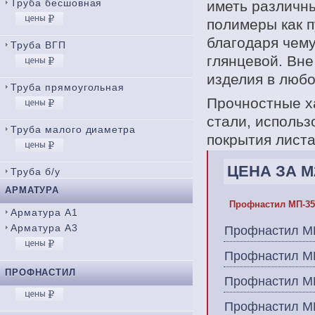
Труба бесшовная
иметь различны
полимеры как п
благодаря чему
Труба ВГП
глянцевой. Вне
изделия в любо
Труба прямоугольная
Прочностные х
стали, использ
Труба малого диаметра
покрытия листа
ЦЕНА ЗА М
Труба б/у
АРМАТУРА
Профнастил МП-35
Арматура А1
Арматура А3
Профнастил М
Профнастил М
ПРОФНАСТИЛ
Профнастил М
Профнастил М