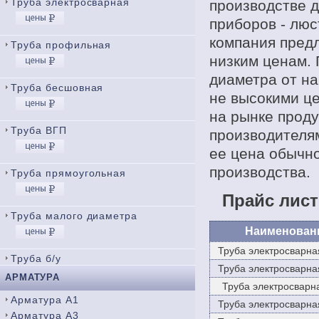
Труба электросварная
производстве 
приборов - люс
компания пред
Труба профильная
низким ценам.
диаметра от н
Труба бесшовная
не высокими це
на рынке проду
Труба ВГП
производителям
ее цена обычно
производства.
Труба прямоугольная
Прайс лист
Труба малого диаметра
Наименован
Труба электросварна
Труба б/у
Труба электросварна
АРМАТУРА
Труба электросварн
Арматура А1
Труба электросварна
Арматура А3