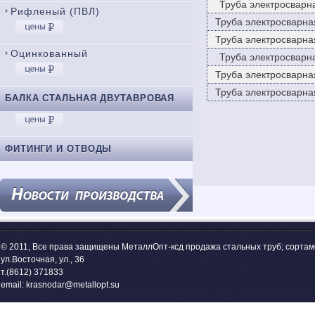
Труба электросварн
Рифленый (ПВЛ)
Труба электросварна
Труба электросварна
Оцинкованный
Труба электросварн
Труба электросварна
Труба электросварна
БАЛКА СТАЛЬНАЯ ДВУТАВРОВАЯ
ФИТИНГИ И ОТВОДЫ
© 2011, Все права защищены МеталлОпт-ксд продажа стальных труб; сортам
ул.Восточная, ул., 36
т.(8612) 371833
email: krasnodar@metallopt.su